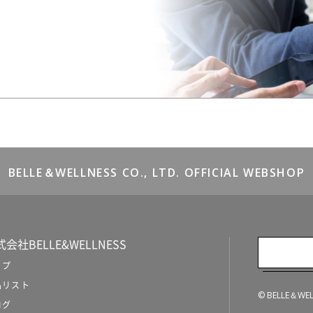
BELLE＆WELLNESS CO., LTD. OFFICIAL WEBSHOP
会社BELLE&WELLNESS
ップ
品リスト
© BELLE＆WELLN
ログ