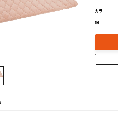
カラー
個
報