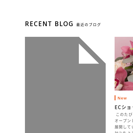
RECENT BLOG
最近のブログ
New
ECシ
このたび
オープン
展開して
社ikを